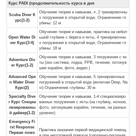
Курс PADI (продолжительность курса в дня
Обучение теории и навыкам, ≠, 2 тренировочны
Scuba Diver К
х погружения в открытой воде, Ограничение гл
урс(1-2)
убины: 12 м
Обучение теории и навыкам, практика на небол
Open Water Di
ьшой глубине с берега и яхты, 4 тренировочны
ver Курс(3-4)
х погружения в открытой воде, Ограничение гл
убины: 18 м
Обучение теории и навыкам, 3 погружения с ях
Adventure Div
ты (эко система, лодка, PPB, течение, потонув
er Курс(1-2)
шие корабли, фото, видео )
Advanced Ope
Обучение теории и навыкам, 5 тренировочных
n Water Diver
погружений в открытой воде (включая Deep, Na
Курс(2)
vi) Ограничение глубины: 30 м.
Specialty Dive
Обучение теории и навыкам, 1-4 специализиро
r Курс Специа
ванных погружения с яхты (на глубину, ночное,
лизированны
фото, затонувшие корабли, течение, на разных
й дайвер(1-2)
уровнях)
Emergency Fi
rst Response
Практика оказания первой медицинской помощ
Первая помо
и при неотложной помощи (сердечно-легочная