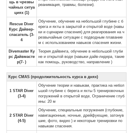
щь в чрезвы
реанимация, травмы, болезни).
чайных ситуа
циях (1)
Обучение, обучение на небольшой глубине с б
Rescue Diver
ерега и яхты в закрытой и открытой воде (навы
Курс Дайвер-
ки и сценарии спасения) для реагирования на ч
спасатель (3-
резвычайные ситуации с подводным плавание
4
м с использованием навыков спасения жизни.
Divemaster Ку
Теория дайвинга, обучение в небольшой глуби
рс Дайвмасте
не и открытой воде (навыки дайв-лидера, такие
р(7- )
как помощь, руководство, направление )
Курс CMAS (продолжительность курса в днях)
Обучение теории и навыкам, практика на небол
1 STAR Diver
ьшой глубине с берега и яхты 5 тренировочных
(3-4)
погружений в открытой воде, Ограничение глуб
ины: 20 м
Обучение, специальные погружения (глубокие,
2 STAR Diver
навигационные, ночные, дрейфующие, затонув
(4-5)
шие, фото, видео ) и некоторые тренировки по
навыкам спасения.