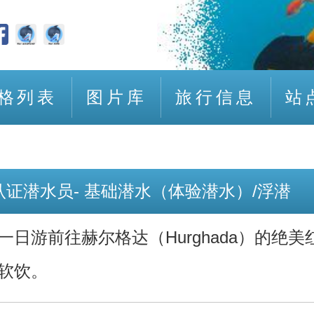
格列表
图片库
旅行信息
站
非认证潜水员- 基础潜水（体验潜水）/浮潜
一日游前往赫尔格达（Hurghada）的
软饮。