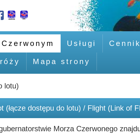
 Czerwonym
Usługi
Cenni
róży
Mapa strony
 lotu)
Lot (łącze dostępu do lotu) / Flight (Link of 
gubernatorstwie Morza Czerwonego znajduj