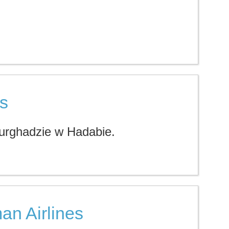
s
Hurghadzie w Hadabie.
an Airlines