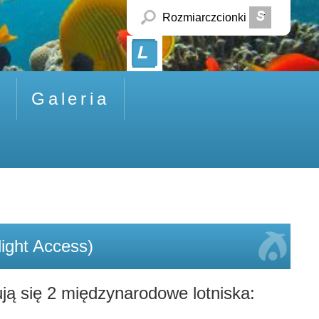
Rozmiar
czcionki
k
Galeria
Flight Access)
ą się 2 międzynarodowe lotniska: