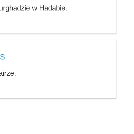
Hurghadzie w Hadabie.
es
airze.