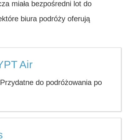
cza miała bezpośredni lot do
które biura podróży oferują
YPT Air
 Przydatne do podróżowania po
s