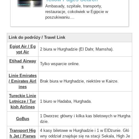
Ambasady, szpitale, transporty,
restauracje, cokolwiek w Egipcie w
poszukiwaniu....
Link do podróży / Travel Link
Egipt Air / Eg
2 biura w Hurghadzie (El Dahr, Mamsha).
ypt Air
Etihad Airway
Tylko wsparcie online.
s
Linie Emirates
/ Emirates Airl
Brak biura w Hurghadzie, niektóre w Kairze.
ines
Tureckie Linie
Lotnicze / Tur
1 biuro w Hadaba, Hurghada.
kish Airlines
1 Dworzec główny i kilka kas biletowych w Hurgha
GoBus
dzie.
Transport Hig
4 kasy biletowe w Hurghadzie i 1 w ElDżunie. Głó
h Jet / Pierws
wny oddział znajduje się na stacji Sekala, High Je