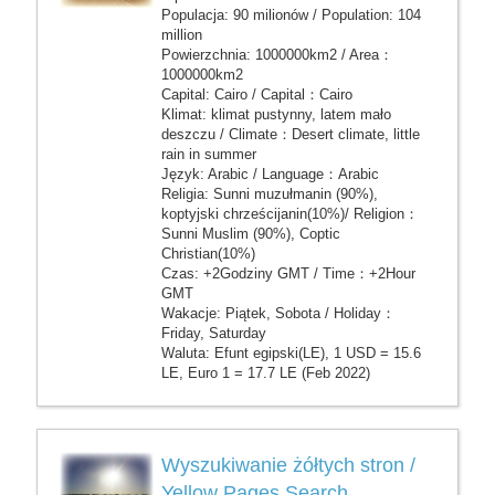
Populacja: 90 milionów / Population: 104
million
Powierzchnia: 1000000km2 / Area：
1000000km2
Capital: Cairo / Capital：Cairo
Klimat: klimat pustynny, latem mało
deszczu / Climate：Desert climate, little
rain in summer
Język: Arabic / Language：Arabic
Religia: Sunni muzułmanin (90%),
koptyjski chrześcijanin(10%)/ Religion：
Sunni Muslim (90%), Coptic
Christian(10%)
Czas: +2Godziny GMT / Time：+2Hour
GMT
Wakacje: Piątek, Sobota / Holiday：
Friday, Saturday
Waluta: Efunt egipski(LE), 1 USD = 15.6
LE, Euro 1 = 17.7 LE (Feb 2022)
Wyszukiwanie żółtych stron /
Yellow Pages Search